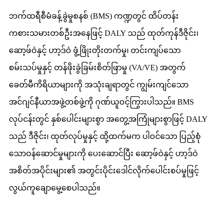
ဘက်ထရီစီမံခန့်ခွဲမှုစနစ် (BMS) ကဏ္ဍတွင် ထိပ်တန်း
ကစားသမားတစ်ဦးအနေဖြင့် DALY သည် ထုတ်ကုန်ဒီဇိုင်း၊
ဆော့ဖ်ဝဲနှင့် ဟာ့ဒ်ဝဲ ဖွံ့ဖြိုးတိုးတက်မှု၊ တင်းကျပ်သော
စမ်းသပ်မှုနှင့် တန်ဖိုးခွဲခြမ်းစိတ်ဖြာမှု (VA/VE) အတွက်
ခေတ်မီကိရိယာများကို အသုံးချရာတွင် ကျွမ်းကျင်သော
အင်ဂျင်နီယာအဖွဲ့တစ်ဖွဲ့ကို ဂုဏ်ယူဝင့်ကြွားပါသည်။ BMS
လုပ်ငန်းတွင် နှစ်ပေါင်းများစွာ အတွေ့အကြုံများစွာဖြင့် DALY
သည် ဒီဇိုင်း၊ ထုတ်လုပ်မှုနှင့် ထို့ထက်မက ပါဝင်သော ပြည့်စုံ
သောဝန်ဆောင်မှုများကို ပေးဆောင်ပြီး ဆော့ဖ်ဝဲနှင့် ဟာ့ဒ်ဝဲ
အစိတ်အပိုင်းများ၏ အတွင်းပိုင်းဒေါင်လိုက်ပေါင်းစပ်မှုဖြင့်
လွယ်ကူချောမွေ့စေပါသည်။