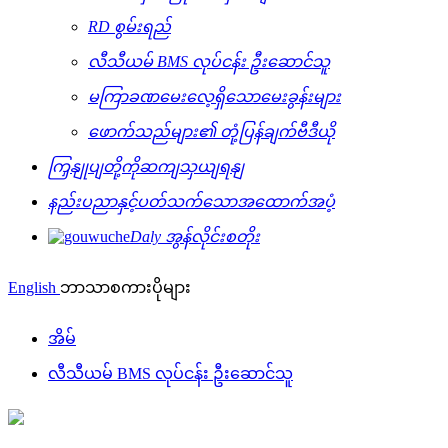
RD စွမ်းရည်
လီသီယမ် BMS လုပ်ငန်း ဦးဆောင်သူ
မကြာခဏမေးလေ့ရှိသောမေးခွန်းများ
ဖောက်သည်များ၏ တုံ့ပြန်ချက်ဗီဒီယို
ကြှနျုပျတို့ကိုဆကျသှယျရနျ
နည်းပညာနှင့်ပတ်သက်သောအထောက်အပံ့
Daly အွန်လိုင်းစတိုး
English
ဘာသာစကားပိုများ
အိမ်
လီသီယမ် BMS လုပ်ငန်း ဦးဆောင်သူ