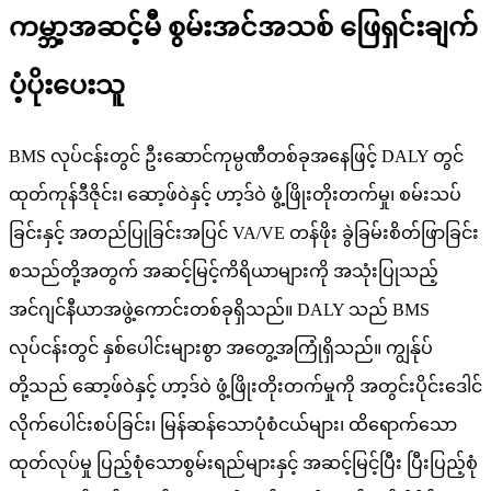
ကမ္ဘာ့အဆင့်မီ စွမ်းအင်အသစ် ဖြေရှင်းချက်
ပံ့ပိုးပေးသူ
BMS လုပ်ငန်းတွင် ဦးဆောင်ကုမ္ပဏီတစ်ခုအနေဖြင့် DALY တွင်
ထုတ်ကုန်ဒီဇိုင်း၊ ဆော့ဖ်ဝဲနှင့် ဟာ့ဒ်ဝဲ ဖွံ့ဖြိုးတိုးတက်မှု၊ စမ်းသပ်
ခြင်းနှင့် အတည်ပြုခြင်းအပြင် VA/VE တန်ဖိုး ခွဲခြမ်းစိတ်ဖြာခြင်း
စသည်တို့အတွက် အဆင့်မြင့်ကိရိယာများကို အသုံးပြုသည့်
အင်ဂျင်နီယာအဖွဲ့ကောင်းတစ်ခုရှိသည်။ DALY သည် BMS
လုပ်ငန်းတွင် နှစ်ပေါင်းများစွာ အတွေ့အကြုံရှိသည်။ ကျွန်ုပ်
တို့သည် ဆော့ဖ်ဝဲနှင့် ဟာ့ဒ်ဝဲ ဖွံ့ဖြိုးတိုးတက်မှုကို အတွင်းပိုင်းဒေါင်
လိုက်ပေါင်းစပ်ခြင်း၊ မြန်ဆန်သောပုံစံငယ်များ၊ ထိရောက်သော
ထုတ်လုပ်မှု ပြည့်စုံသောစွမ်းရည်များနှင့် အဆင့်မြင့်ပြီး ပြီးပြည့်စုံ